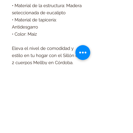
• Material de la estructura: Madera
seleccionada de eucalipto
• Material de tapicería:
Antidesgarro
• Color: Maiz
Eleva el nivel de comodidad y
estilo en tu hogar con el Sillón de
2 cuerpos Mellby en Córdoba.
¡Hazlo tuyo hoy mismo!
Productos
relacionados
Contado
Contado