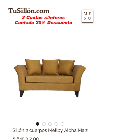
TuSillón.com
ME
3 Cuotas s/interes
NU
Contado 20% Descuento
Sillón 2 cuerpos Mellby Alpha Maiz
Precio
$ 645.312,00