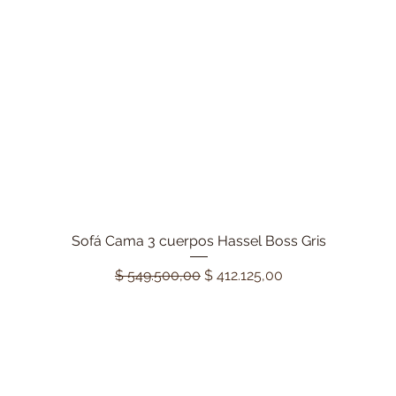
Sofá Cama 3 cuerpos Hassel Boss Gris
Vista rápida
Precio
Precio de oferta
$ 549.500,00
$ 412.125,00
3 Cuotas s/interes
20% Descuento de Contad
Lo Más Buscado
Lo Más Vendido