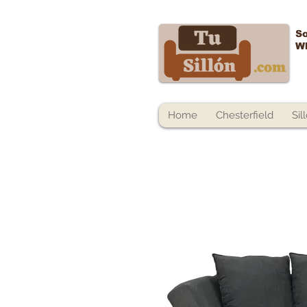
So
W
Home
Chesterfield
Sil