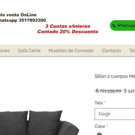
lo venta OnLine​
hatsapp 3517893300
Whatsa
3 Cuotas s/interes
Contado 20% Descuento
lones
Sofá Cama
Muebles de Comedor
Contacto
Te
Sillón 2 cuerpos Me
Precio
 $ 721.539,00 
$ 541
Tela
*
Elegir
Color
*