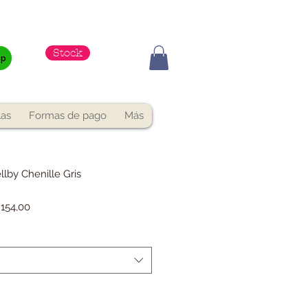
Stock
pp
las
Formas de pago
Más
llby Chenille Gris
Precio
.154,00
de
oferta