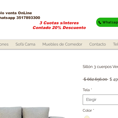
lo venta OnLine​
hatsapp 3517893300
Whatsa
3 Cuotas s/interes
Contado 20% Descuento
lones
Sofá Cama
Muebles de Comedor
Contacto
Te
Sillón 3 cuerpos Ve
Preci
 $ 662.656,00 
$ 49
Tela
*
Elegir
Color
*