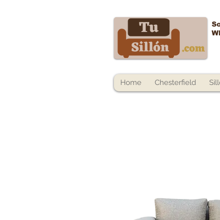
So
W
Home
Chesterfield
Sil