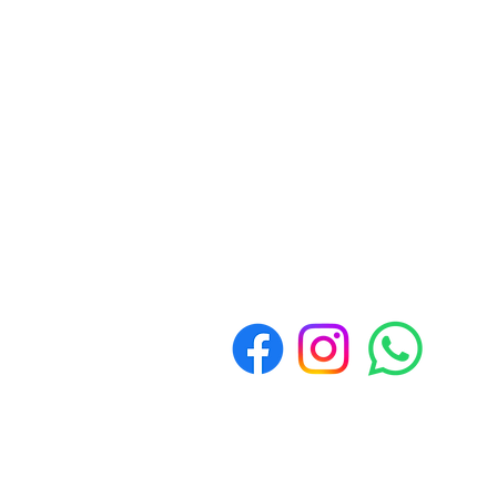
Contacto
Whatsapp
3517893300
Políticas de Devolución y
Reembolso