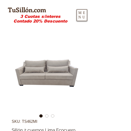
TuSillón.com
ME
3 Cuotas s/interes
NU
Contado 20% Descuento
SKU: TS462MI
Sillón 2 cuerpos Lima Ecocuero