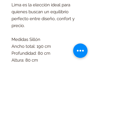
Lima es la elección ideal para
quienes buscan un equilibrio
perfecto entre diseño, confort y
precio.
Medidas Sillón
Ancho total: 190 cm
Profundidad: 80 cm
Altura: 80 cm
Altura del asiento: 44cm
Productos
relacionados
Contado
Contado