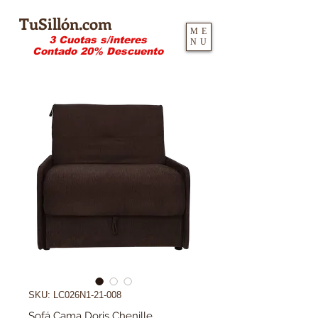
TuSillón.com
ME
3 Cuotas s/interes
NU
Contado 20% Descuento
SKU: LC026N1-21-008
Sofá Cama Doris Chenille