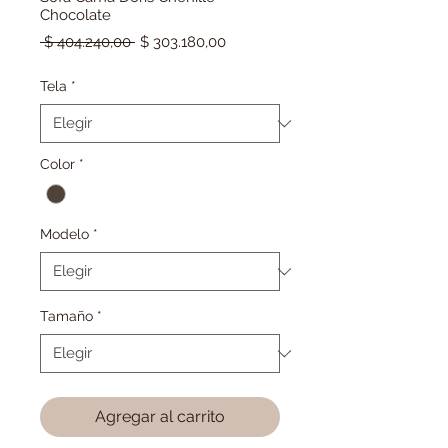
Chocolate
Precio
Precio
 $ 404.240,00 
$ 303.180,00
de
oferta
Tela
*
Color
*
Modelo
*
Tamaño
*
Agregar al carrito