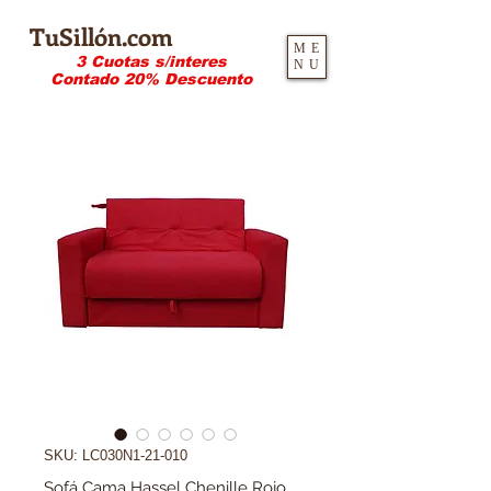
TuSillón.com
ME
3 Cuotas s/interes
NU
Contado 20% Descuento
SKU: LC030N1-21-010
Sofá Cama Hassel Chenille Rojo