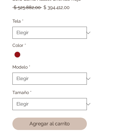
Precio
Precio
 $ 525.882,00 
$ 394.412,00
de
oferta
Tela
*
Color
*
Modelo
*
Tamaño
*
Agregar al carrito