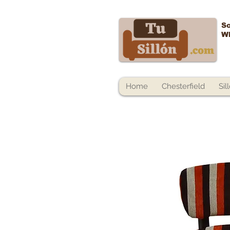
So
W
Home
Chesterfield
Sil