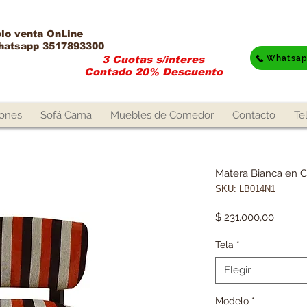
lo venta OnLine​
hatsapp 3517893300
Whatsa
3 Cuotas s/interes
Contado 20% Descuento
lones
Sofá Cama
Muebles de Comedor
Contacto
Te
Matera Bianca en C
SKU: LB014N1
Precio
$ 231.000,00
Tela
*
Elegir
Modelo
*