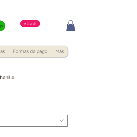
Stock
pp
las
Formas de pago
Más
henille