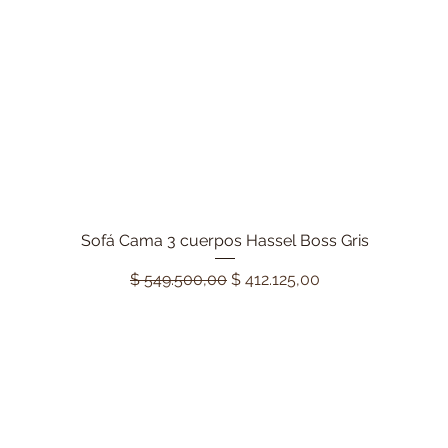
Sofá Cama 3 cuerpos Hassel Boss Gris
Vista rápida
Precio
Precio de oferta
$ 549.500,00
$ 412.125,00
3 Cuotas s/interes
20% Descuento de Contad
Lo Más Buscado
Lo Más Vendido
Sillones en Stock
Poltrona Lissa Ecocuero negro