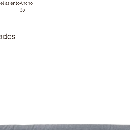
el asiento
Ancho
60
nados