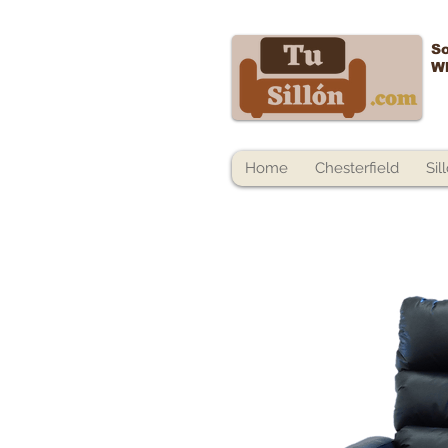
So
W
Home
Chesterfield
Sil