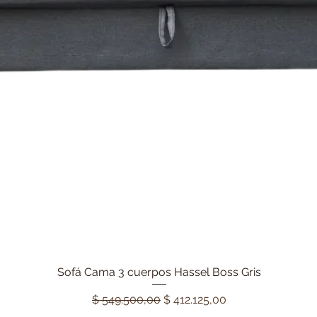
Sofá Cama 3 cuerpos Hassel Boss Gris
Vista rápida
Precio
Precio de oferta
$ 549.500,00
$ 412.125,00