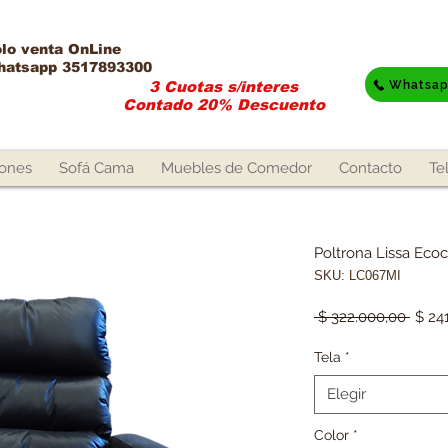
lo venta OnLine​
hatsapp 3517893300
Whatsa
3 Cuotas s/interes
Contado 20% Descuento
lones
Sofá Cama
Muebles de Comedor
Contacto
Te
Poltrona Lissa Eco
SKU: LC067MI
Preci
 $ 322.000,00 
$ 24
Tela
*
Elegir
Color
*