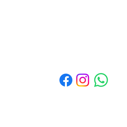
Contacto
Whatsapp
3517893300
Políticas de Devolución y
Reembolso