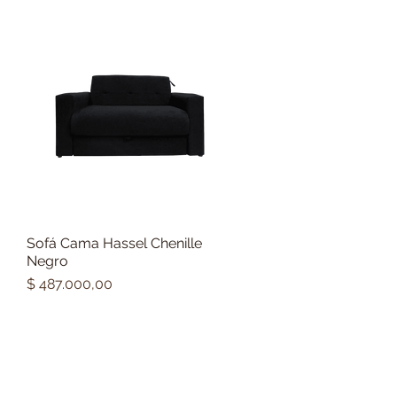
Sofá Cama Hassel Chenille
Vista rápida
Negro
Precio
$ 487.000,00