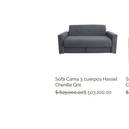
Sofá Cama 3 cuerpos Hassel
S
Vista rápida
Chenille Gris
C
Precio
Precio de oferta
P
P
$ 629.000,00
$ 503.200,00
$