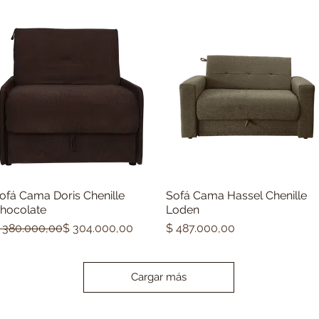
ofá Cama Doris Chenille
Sofá Cama Hassel Chenille
Vista rápida
Vista rápida
hocolate
Loden
recio
recio de oferta
Precio
 380.000,00
$ 304.000,00
$ 487.000,00
Cargar más