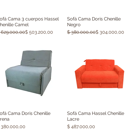
ofá Cama 3 cuerpos Hassel
Sofá Cama Doris Chenille
Vista rápida
Vista rápida
henille Camel
Negro
recio
recio de oferta
Precio
Precio de oferta
 629.000,00
$ 503.200,00
$ 380.000,00
$ 304.000,00
ofá Cama Doris Chenille
Sofá Cama Hassel Chenille
Vista rápida
Vista rápida
rena
Lacre
recio
Precio
 380.000,00
$ 487.000,00