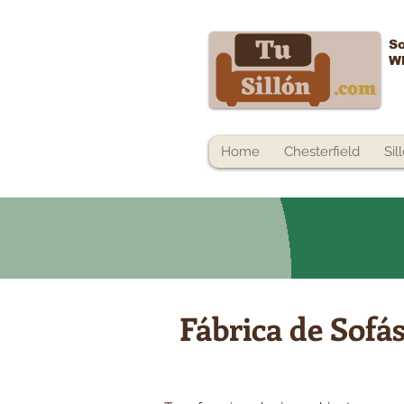
So
W
Home
Chesterfield
Sil
Fábrica de Sofá