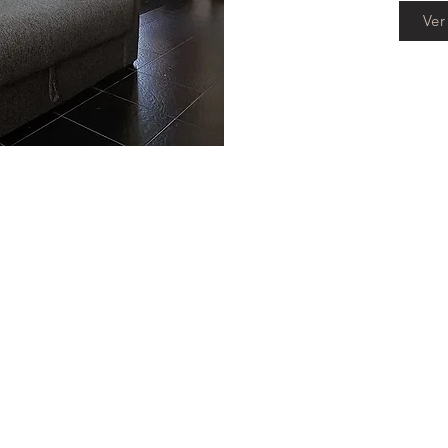
Ver
3 Cuotas s/interes
20% Descuento de Contad
Lo Más Buscado
Lo Más Vendido
Sillones en Stock
Poltrona Lissa Ecocuero negro
Esquinero Venezia Alpha Gris
Silla tapizada Lenovo
Cemento
Sillones en L
Set x 6 Sillas Tapizadas
Mesa de comedor Paris
Sofá Cama 3 cuerpos Hassel
Juego de comedor FC
Chenille Gris