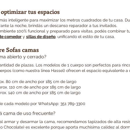
 optimizar tus espacios
 más inteligente para maximizar los metros cuadrados de tu casa. Dur
urante la noche, brindás un descanso reparador a tus invitados.
ambiente 100% funcional y preparado para visitas, podés combinar t
de comedor
y
sillas de diseño
, unificando el estilo de tu casa.
re Sofas camas
ma abierto y cerrado?
ntidad de plazas. Los modelos de 1 cuerpo son perfectos para rinc
uerpos (como nuestra línea Hassel) ofrecen el espacio equivalente 
ox. 80 cm de ancho por 185 cm de largo
rox. 110 cm de ancho por 185 cm de largo
rox. 140 cm de ancho por 185 cm de largo
de cada modelo por WhatsApp: 351 789-3300
fá cama de uso frecuente?
 al armar y desarmar la cama, recomendamos tapizados de alta resis
l o Chocolate) es excelente porque aporta muchísima calidez al dorm