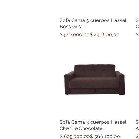
Sofá Cama 3 cuerpos Hassel
S
Vista rápida
Boss Gris
C
Precio
Precio de oferta
P
P
$ 552.000,00
$ 441.600,00
$
Sofá Cama 3 cuerpos Hassel
S
Vista rápida
Chenille Chocolate
A
Precio
Precio de oferta
P
$ 629.000,00
$ 566.100,00
$