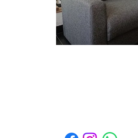
Contacto
Whatsapp
3517893300
Políticas de Devolución y
Reembolso