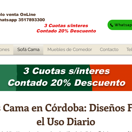
lo venta OnLine​
hatsapp 3517893300
Whatsa
3 Cuotas s/interes
Contado 20% Descuento
lones
Sofá Cama
Muebles de Comedor
Contacto
Te
3 Cuotas s/interes
Contado
20% Descuento
s Cama en Córdoba: Diseños 
el Uso Diario