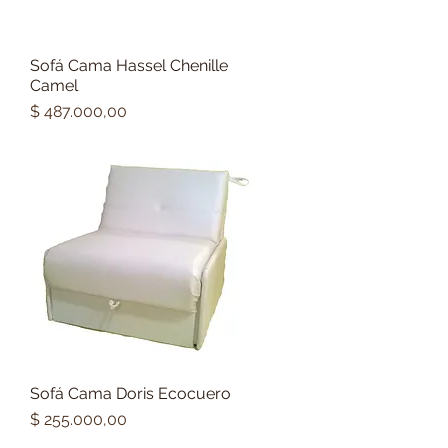
Sofá Cama Hassel Chenille
Vista rápida
Camel
Precio
$ 487.000,00
Sofá Cama Doris Ecocuero
Vista rápida
Precio
$ 255.000,00