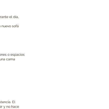
ante el día,
u nuevo sofá
ones o espacios
a una cama
tencia. El
ir y no hace