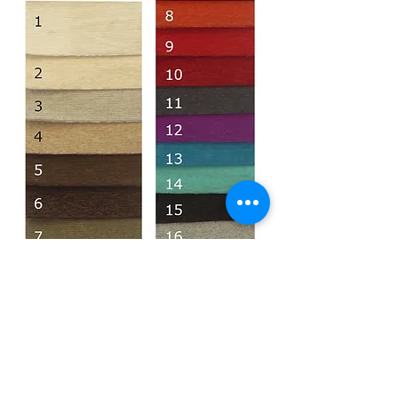
Volver
3 Cuotas s/interes
20% Descuento de
Contado
Contacto
Whatsapp
3517893300