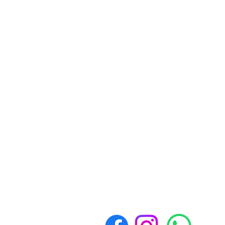
Contacto
Whatsapp
3517893300
Políticas de Devolución y
Reembolso