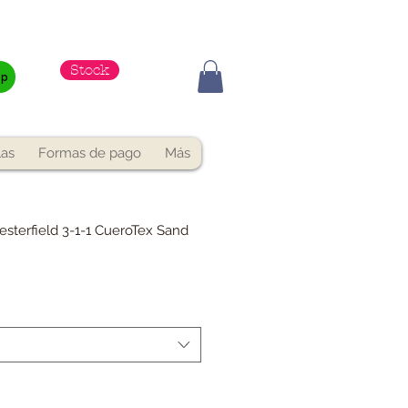
Stock
pp
las
Formas de pago
Más
esterfield 3-1-1 CueroTex Sand
o