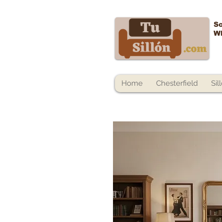
So
W
Home
Chesterfield
Sil