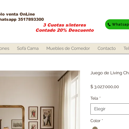
lo venta OnLine​
hatsapp 3517893300
Whatsa
3 Cuotas s/interes
Contado 20% Descuento
lones
Sofá Cama
Muebles de Comedor
Contacto
Te
Juego de Living Ch
Preci
$ 3.027.000,00
Tela
*
Elegir
Color
*