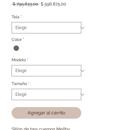
Precio
Precio
 $ 795.833,00 
$ 596.875,00
de
oferta
Tela
*
Color
*
Modelo
*
Tamaño
*
Agregar al carrito
Sillón de tres cuerpos Mellby