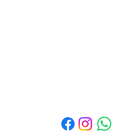
Contacto
Whatsapp
3517893300
Políticas de Devolución y
Reembolso