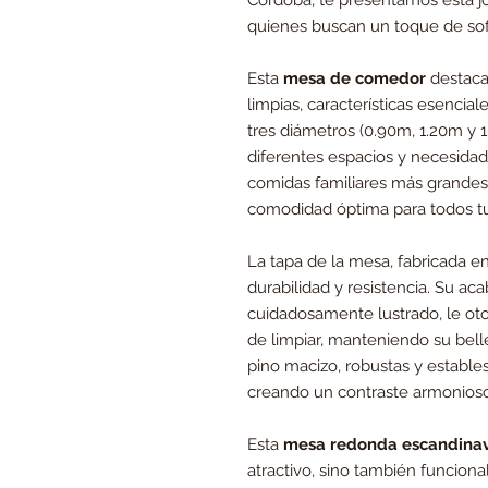
Córdoba, te presentamos esta jo
quienes buscan un toque de sofi
Esta
mesa de comedor
destaca 
limpias, características esencia
tres diámetros (0.90m, 1.20m y 
diferentes espacios y necesidad
comidas familiares más grandes
comodidad óptima para todos tu
La tapa de la mesa, fabricada en
durabilidad y resistencia. Su ac
cuidadosamente lustrado, le otorg
de limpiar, manteniendo su belle
pino macizo, robustas y estables
creando un contraste armonioso
Esta
mesa redonda escandina
atractivo, sino también funciona