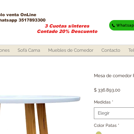
lo venta OnLine​
hatsapp 3517893300
Whatsa
3 Cuotas s/interes
Contado 20% Descuento
lones
Sofá Cama
Muebles de Comedor
Contacto
Te
Mesa de comedor 
Precio
$ 336.893,00
Medidas
*
Elegir
Color Patas
*