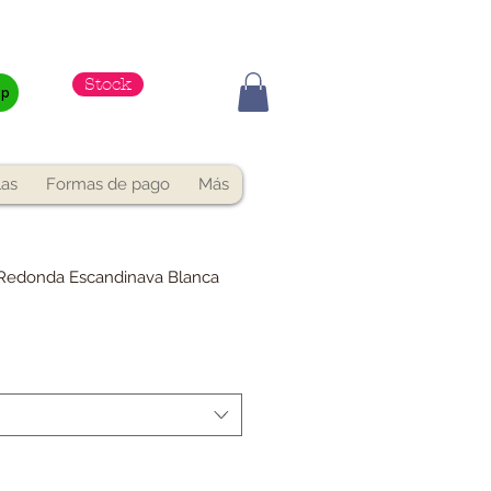
Stock
pp
las
Formas de pago
Más
Redonda Escandinava Blanca