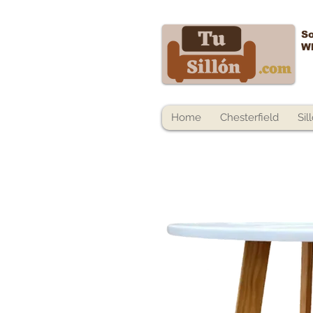
So
W
Home
Chesterfield
Sil