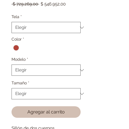
Precio
Precio
 $ 729.269,00 
$ 546.952,00
de
oferta
Tela
*
Color
*
Modelo
*
Tamaño
*
Agregar al carrito
Sillón de dos cuerpos