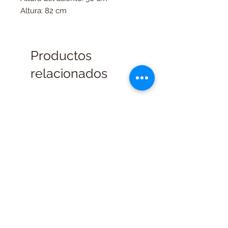
Altura: 82 cm
Productos
relacionados
Contado
Contado