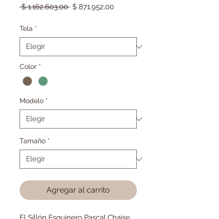
Precio
Precio
 $ 1.162.603,00 
$ 871.952,00
de
oferta
Tela
*
Color
*
Modelo
*
Tamaño
*
Agregar al carrito
El Sillón Esquinero Pascal Chaise