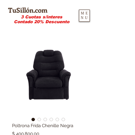
TuSillón.com
ME
3 Cuotas s/interes
NU
Contado 20% Descuento
Poltrona Frida Chenille Negra
Precio
$ 400.800,00