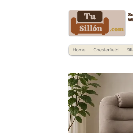
So
W
Home
Chesterfield
Sil