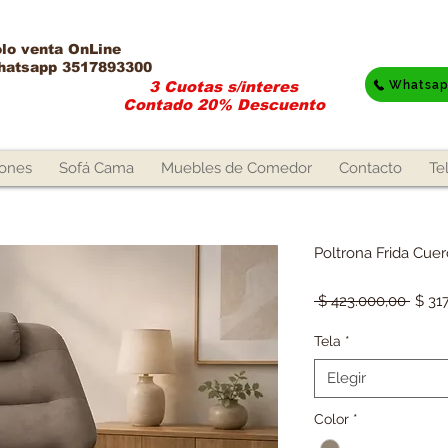
lo venta OnLine​
hatsapp 3517893300
Whatsa
3 Cuotas s/interes
Contado 20% Descuento
lones
Sofá Cama
Muebles de Comedor
Contacto
Te
Poltrona Frida Cuer
Preci
 $ 423.000,00 
$ 31
Tela
*
Elegir
Color
*