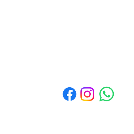
Contacto
Whatsapp
3517893300
Políticas de Devolución y
Reembolso