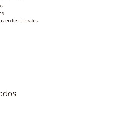
ro
né
s en los laterales
nados