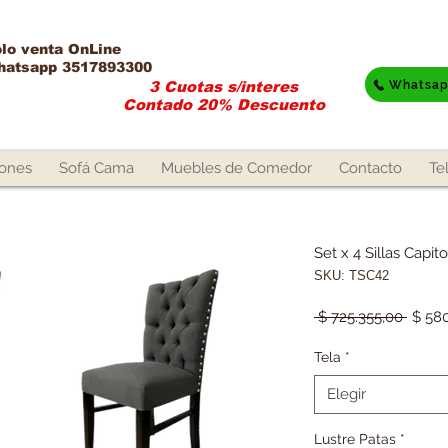
lo venta OnLine​
hatsapp 3517893300
Whatsa
3 Cuotas s/interes
Contado 20% Descuento
lones
Sofá Cama
Muebles de Comedor
Contacto
Te
Set x 4 Sillas Capit
SKU: TSC42
Preci
 $ 725.355,00 
$ 58
Tela
*
Elegir
Lustre Patas
*