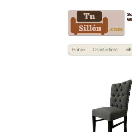
So
W
Home
Chesterfield
Sil