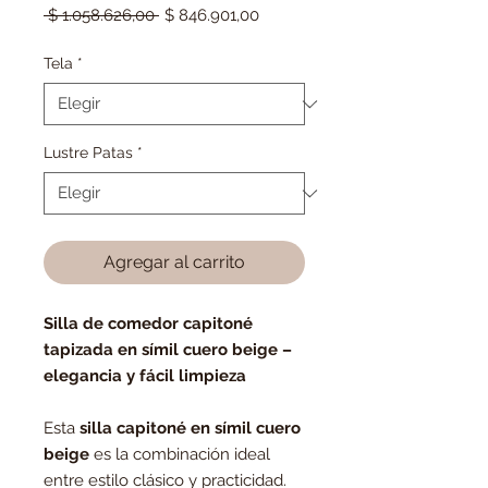
Precio
Precio
 $ 1.058.626,00 
$ 846.901,00
de
oferta
Tela
*
Lustre Patas
*
Agregar al carrito
Silla de comedor capitoné
tapizada en símil cuero beige –
elegancia y fácil limpieza
Esta
silla capitoné en símil cuero
beige
es la combinación ideal
entre estilo clásico y practicidad.