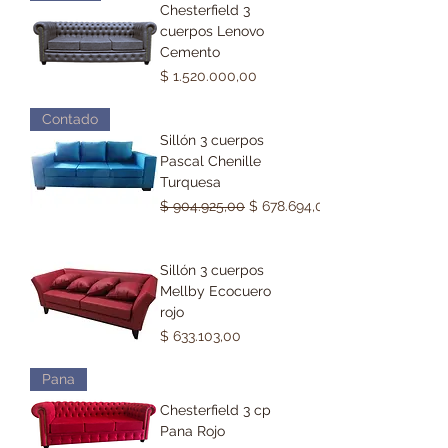
Chesterfield 3
cuerpos Lenovo
Cemento
Precio
$ 1.520.000,00
Contado
Sillón 3 cuerpos
Pascal Chenille
Turquesa
Precio
Precio de oferta
$ 904.925,00
$ 678.694,00
Sillón 3 cuerpos
Mellby Ecocuero
rojo
Precio
$ 633.103,00
Pana
Chesterfield 3 cp
Pana Rojo