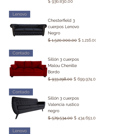
Precio
$ 936.830,00
Lenovo
Chesterfield 3
cuerpos Lenovo
Negro
Precio
Precio de oferta
$ 1.520.000,00
$ 1.216.000,00
Contado
Sillón 3 cuerpos
Malou Chenille
Bordo
Precio
Precio de oferta
$ 933.298,00
$ 699.974,00
Contado
Sillón 3 cuerpos
Valencia rustico
negro
Precio
Precio de oferta
$ 579.534,00
$ 434.651,00
Lenovo