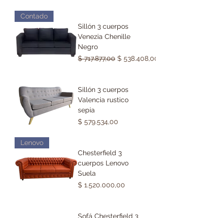
Contado
Sillón 3 cuerpos
Venezia Chenille
Negro
Precio
Precio de oferta
$ 717.877,00
$ 538.408,00
Sillón 3 cuerpos
Valencia rustico
sepia
Precio
$ 579.534,00
Lenovo
Chesterfield 3
cuerpos Lenovo
Suela
Precio
$ 1.520.000,00
Sofá Chesterfield 3