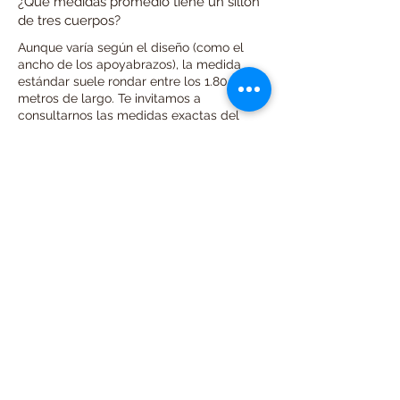
¿Qué medidas promedio tiene un sillón
de tres cuerpos?
Aunque varía según el diseño (como el
ancho de los apoyabrazos), la medida
estándar suele rondar entre los 1.80 y 2.20
metros de largo. Te invitamos a
consultarnos las medidas exactas del
modelo que te guste por WhatsApp para
asegurarte de que encaja perfecto en tu
living.
¿Qué tapizados recomiendan para un
uso diario intensivo?
Para el uso constante de toda la familia, la
tela Alpha antidesgarro es ideal si tenés
mascotas, gracias a su trama cerrada. Si
hay niños pequeños y buscás limpieza
fácil, el CueroTex es la mejor opción. Por
otro lado, el Chenille y la Pana brindan
una calidez insuperable para el descanso.
¿Tienen modelos con entrega inmediata
en Córdoba?