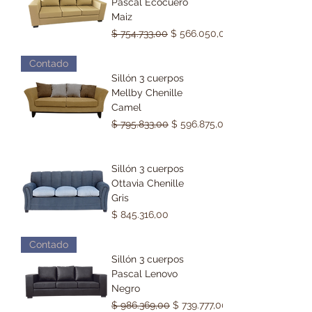
Pascal Ecocuero
Maiz
Precio
Precio de oferta
$ 754.733,00
$ 566.050,00
Contado
Sillón 3 cuerpos
Mellby Chenille
Camel
Precio
Precio de oferta
$ 795.833,00
$ 596.875,00
Sillón 3 cuerpos
Ottavia Chenille
Gris
Precio
$ 845.316,00
Contado
Sillón 3 cuerpos
Pascal Lenovo
Negro
Precio
Precio de oferta
$ 986.369,00
$ 739.777,00