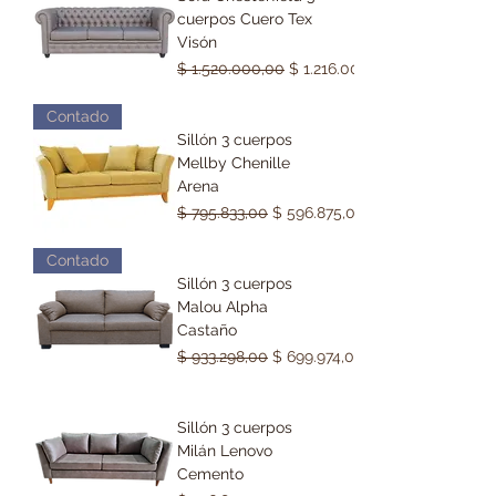
cuerpos Cuero Tex
Visón
Precio
Precio de oferta
$ 1.520.000,00
$ 1.216.000,00
Contado
Sillón 3 cuerpos
Mellby Chenille
Arena
Precio
Precio de oferta
$ 795.833,00
$ 596.875,00
Contado
Sillón 3 cuerpos
Malou Alpha
Castaño
Precio
Precio de oferta
$ 933.298,00
$ 699.974,00
Sillón 3 cuerpos
Milán Lenovo
Cemento