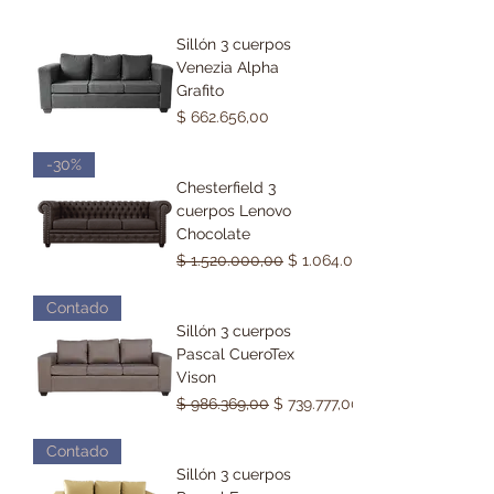
Sillón 3 cuerpos
Venezia Alpha
Grafito
Precio
$ 662.656,00
-30%
Chesterfield 3
cuerpos Lenovo
Chocolate
Precio
Precio de oferta
$ 1.520.000,00
$ 1.064.000,00
Contado
Sillón 3 cuerpos
Pascal CueroTex
Vison
Precio
Precio de oferta
$ 986.369,00
$ 739.777,00
Contado
Sillón 3 cuerpos